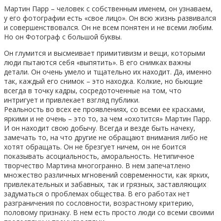
Мартин Парр – человек с собственным именем, он узнаваем,
у его фотографии есть «свое лицо». Он всю жизнь развивался
и совершенствовался. Он не всем понятен и не всеми любим.
Но он Фотограф с большой буквы.
Он глумится и высмеивает примитивизм и вещи, которыми
люди пытаются себя «выпятить». В его снимках важны
детали. Он очень умело и тщательно их находит. Да, именно
так, каждый его снимок – это находка. Колкие, но бьющие
всегда в точку кадры, сосредоточенные на том, что
интригует и привлекает взгляд публики.
Реальность во всех ее проявлениях, со всеми ее красками,
яркими и не очень – это то, за чем «охотится» Мартин Парр.
И он находит свою добычу. Всегда и везде быть начеку,
замечать то, на что другие не обращают внимания либо не
хотят обращать. Он не брезгует ничем, он не боится
показывать асоциальность, аморальность. Нетипичное
творчество Мартина многогранно. В нем запечатлено
множество различных мгновений современности, как ярких,
привлекательных и забавных, так и грязных, заставляющих
задуматься о проблемах общества. В его работах нет
разграничения по сословности, возрастному критерию,
половому признаку. В нем есть просто люди со всеми своими